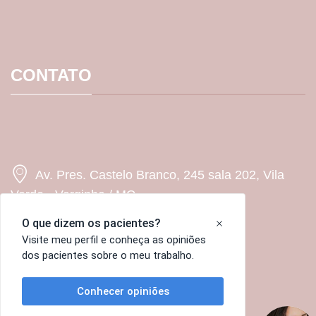
CONTATO
Av. Pres. Castelo Branco, 245 sala 202, Vila
Verde - Varginha / MG
(35) 99907-2920
contato@dramariellaelisei.com.br