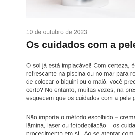
10 de outubro de 2023
Os cuidados com a pel
O sol já está implacável! Com certeza, 
refrescante na piscina ou no mar para re
de colocar o biquini ou o maiô, você preci
certo? No entanto, muitas vezes, na pres
esquecem que os cuidados com a pele p
Não importa o método escolhido – creme d
lâmina, laser ou fotodepilacão – os cui
procedimento em si. Ao se atentar com