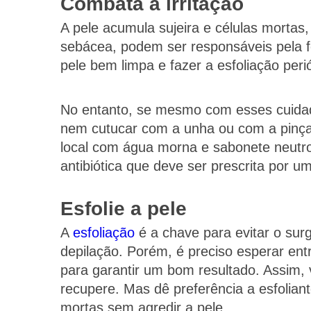
Combata a irritação
A pele acumula sujeira e células mortas
sebácea, podem ser responsáveis pela fol
pele bem limpa e fazer a esfoliação peri
No entanto, se mesmo com esses cuidado
nem cutucar com a unha ou com a pinça 
local com água morna e sabonete neut
antibiótica que deve ser prescrita por um
Esfolie a pele
A
esfoliação
é a chave para evitar o sur
depilação. Porém, é preciso esperar en
para garantir um bom resultado. Assim,
recupere. Mas dê preferência a esfolian
mortas sem agredir a pele.