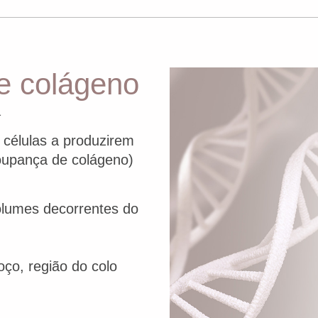
e colágeno
a
 células a produzirem
oupança de colágeno)
olumes decorrentes do
oço, região do colo