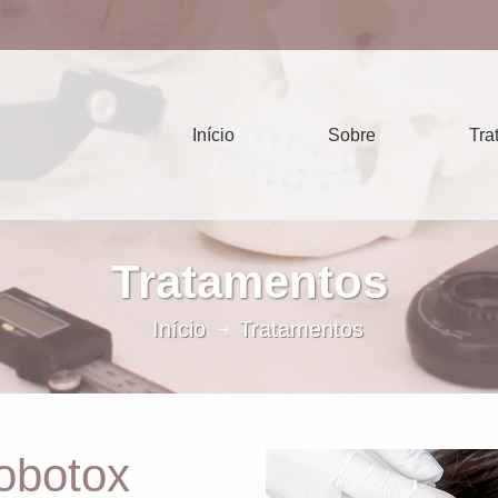
Início
Sobre
Tra
Tratamentos
Início
Tratamentos
obotox