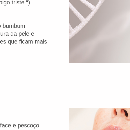
go triste “)
do bumbum
ura da pele e
ões que ficam mais
 face e pescoço