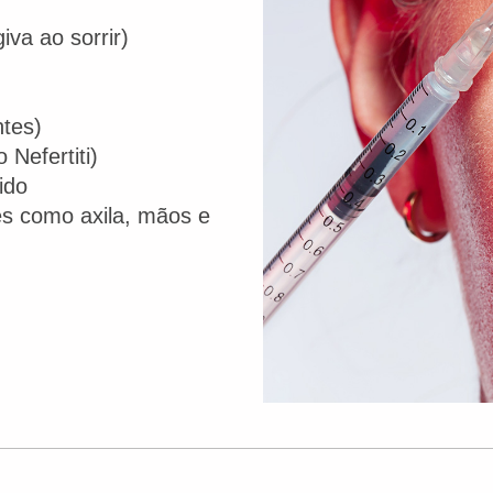
va ao sorrir)
tes)
Nefertiti)
ido
es como axila, mãos e