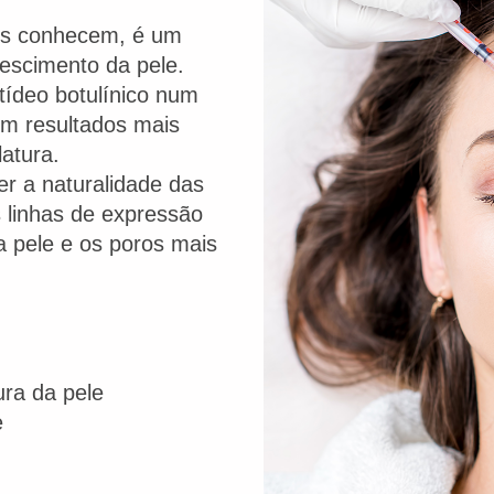
ns conhecem, é um
nescimento da pele.
tídeo botulínico num
om resultados mais
atura.
r a naturalidade das
s linhas de expressão
da pele e os poros mais
ura da pele
e